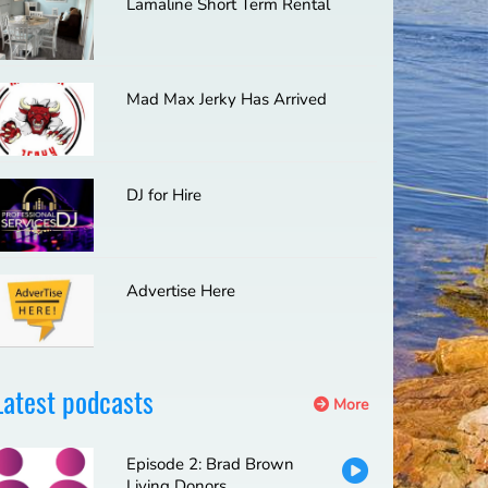
Lamaline Short Term Rental
Mad Max Jerky Has Arrived
DJ for Hire
Advertise Here
Latest podcasts
More
Episode 2: Brad Brown
Living Donors