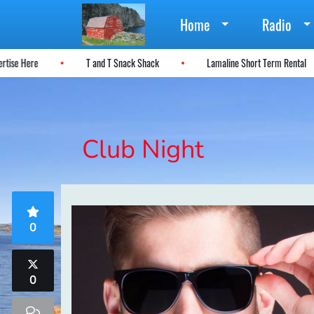
Home
Radio
dvertise Here
T and T Snack Shack
Lamaline Short Term Rental
Club Night
0
0