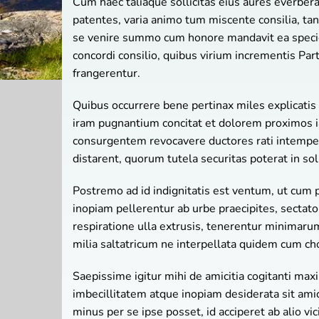
Cum haec taliaque sollicitas eius aures everbe
patentes, varia animo tum miscente consilia, ta
se venire summo cum honore mandavit ea specie
concordi consilio, quibus virium incrementis P
frangerentur.
Quibus occurrere bene pertinax miles explicatis 
iram pugnantium concitat et dolorem proximos i
consurgentem revocavere ductores rati intempe
distarent, quorum tutela securitas poterat in sol
Postremo ad id indignitatis est ventum, ut cum
inopiam pellerentur ab urbe praecipites, sectato
respiratione ulla extrusis, tenerentur minimarum
milia saltatricum ne interpellata quidem cum c
Saepissime igitur mihi de amicitia cogitanti max
imbecillitatem atque inopiam desiderata sit amic
minus per se ipse posset, id acciperet ab alio 