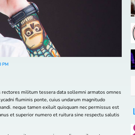
0 PM
s rectores militum tessera data sollemni armatos omnes
Calycadni fluminis ponte, cuius undarum magnitudo
nandi. neque tamen exiluit quisquam nec permissus est
nus et superior numero et ruitura sine respectu salutis