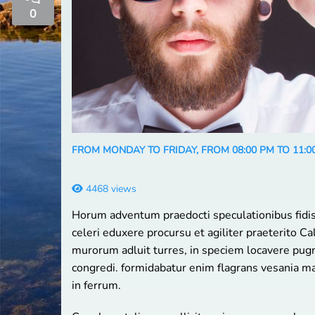
0
FROM MONDAY TO FRIDAY, FROM 08:00 PM TO 11:0
4468 views
Horum adventum praedocti speculationibus fidi
celeri eduxere procursu et agiliter praeterito 
murorum adluit turres, in speciem locavere pug
congredi. formidabatur enim flagrans vesania ma
in ferrum.