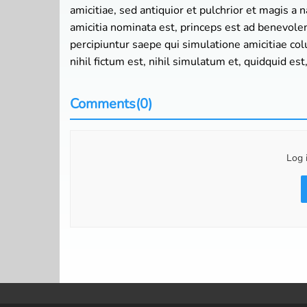
amicitiae, sed antiquior et pulchrior et magis a 
amicitia nominata est, princeps est ad benevol
percipiuntur saepe qui simulatione amicitiae col
nihil fictum est, nihil simulatum et, quidquid es
Comments(0)
Log 