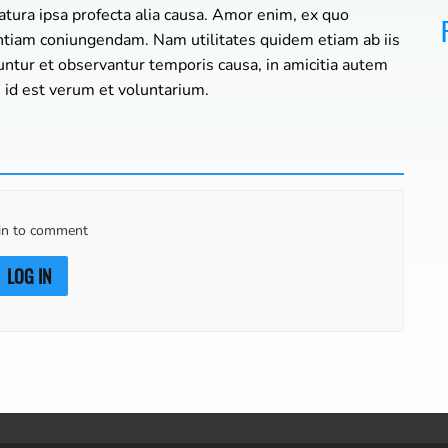
natura ipsa profecta alia causa. Amor enim, ex quo
entiam coniungendam. Nam utilitates quidem etiam ab iis
untur et observantur temporis causa, in amicitia autem
t, id est verum et voluntarium.
in to comment
LOG IN