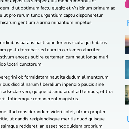
rarent expositas semper eius modi rumoribus et
ndem id ut optimum factu elegit: et Vrsicinum primum ad
 ut pro rerum tunc urgentium captu disponeretur
arthicarum gentium a arma minantium impetus
ordinibus parans hastisque feriens scuta qui habitus
am gestu terrebat sed eum in certamen alacriter
stivum anceps subire certamen cum haut longe muri
ido locari cunctorum.
 peregrini ob formidatam haut ita dudum alimentorum
ribus disciplinarum liberalium inpendio paucis sine
 adseclae veri, quique id simularunt ad tempus, et tria
horis totidemque remanerent magistris.
ime illud considerandum videri solet, utrum propter
itia, ut dandis recipiendisque meritis quod quisque
vicissimque redderet, an esset hoc quidem proprium