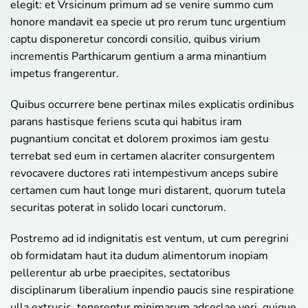
elegit: et Vrsicinum primum ad se venire summo cum
honore mandavit ea specie ut pro rerum tunc urgentium
captu disponeretur concordi consilio, quibus virium
incrementis Parthicarum gentium a arma minantium
impetus frangerentur.
Quibus occurrere bene pertinax miles explicatis ordinibus
parans hastisque feriens scuta qui habitus iram
pugnantium concitat et dolorem proximos iam gestu
terrebat sed eum in certamen alacriter consurgentem
revocavere ductores rati intempestivum anceps subire
certamen cum haut longe muri distarent, quorum tutela
securitas poterat in solido locari cunctorum.
Postremo ad id indignitatis est ventum, ut cum peregrini
ob formidatam haut ita dudum alimentorum inopiam
pellerentur ab urbe praecipites, sectatoribus
disciplinarum liberalium inpendio paucis sine respiratione
ulla extrusis, tenerentur minimarum adseclae veri, quique