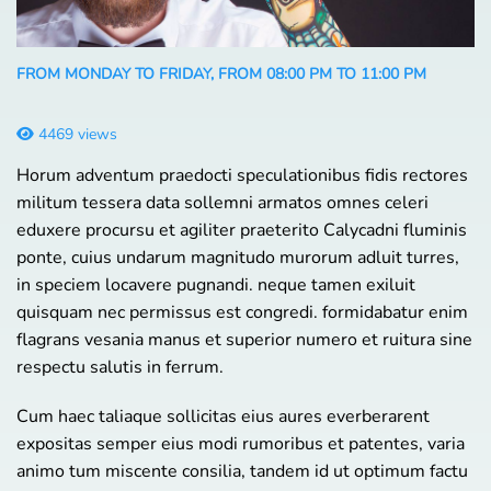
FROM MONDAY TO FRIDAY, FROM 08:00 PM TO 11:00 PM
4469 views
Horum adventum praedocti speculationibus fidis rectores
militum tessera data sollemni armatos omnes celeri
eduxere procursu et agiliter praeterito Calycadni fluminis
ponte, cuius undarum magnitudo murorum adluit turres,
in speciem locavere pugnandi. neque tamen exiluit
quisquam nec permissus est congredi. formidabatur enim
flagrans vesania manus et superior numero et ruitura sine
respectu salutis in ferrum.
Cum haec taliaque sollicitas eius aures everberarent
expositas semper eius modi rumoribus et patentes, varia
animo tum miscente consilia, tandem id ut optimum factu