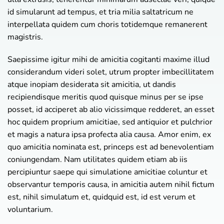
id simularunt ad tempus, et tria milia saltatricum ne
interpellata quidem cum choris totidemque remanerent
magistris.
Saepissime igitur mihi de amicitia cogitanti maxime illud
considerandum videri solet, utrum propter imbecillitatem
atque inopiam desiderata sit amicitia, ut dandis
recipiendisque meritis quod quisque minus per se ipse
posset, id acciperet ab alio vicissimque redderet, an esset
hoc quidem proprium amicitiae, sed antiquior et pulchrior
et magis a natura ipsa profecta alia causa. Amor enim, ex
quo amicitia nominata est, princeps est ad benevolentiam
coniungendam. Nam utilitates quidem etiam ab iis
percipiuntur saepe qui simulatione amicitiae coluntur et
observantur temporis causa, in amicitia autem nihil fictum
est, nihil simulatum et, quidquid est, id est verum et
voluntarium.